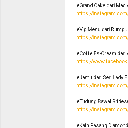
♥️Grand Cake dari Mad
https://instagram.com
♥️Vip Menu dari Rumpu
https://instagram.co
♥️Coffe Es-Cream dari
https://www.facebook
♥️Jamu dari Seri Lady
https://instagram.com/
♥️Tudung Bawal Bridesm
https://instagram.com
♥️Kain Pasang Diamond 