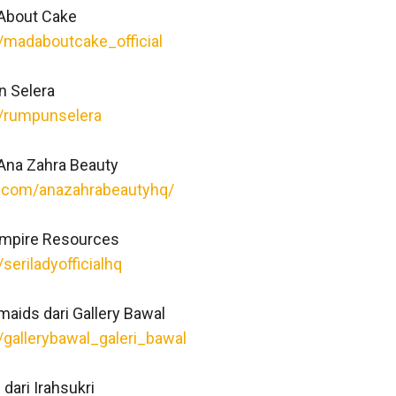
 About Cake
/madaboutcake_official
n Selera
m/rumpunselera
 Ana Zahra Beauty
.com/anazahrabeautyhq/
 Empire Resources
seriladyofficialhq
aids dari Gallery Bawal
/gallerybawal_galeri_bawal
dari Irahsukri