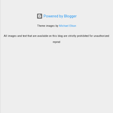
们从没逗留过。Papa Ee 听同事说这个
小镇有个华人新村，除了卖新鲜水果还
Powered by Blogger
有好多家的海鲜餐厅。Papa Ee 是个喜
欢乡村生活的男人。 所以，二话不说直
Theme images by
Michael Elkan
接载我们母子俩上前观光。
All images and text that are available on this blog are strictly prohibited for unauthorized
reprod