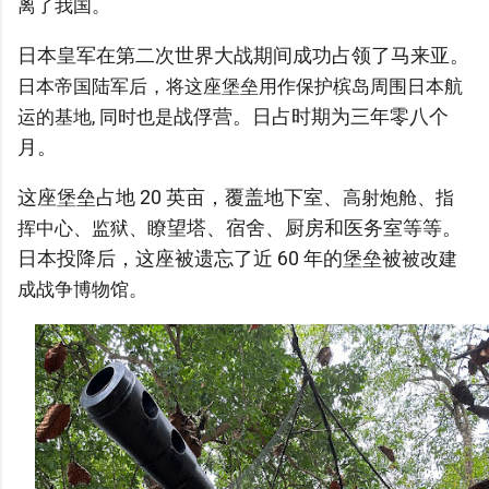
离了我国。
日本皇军在第二次世界大战期间成功占领了马来亚。
日本帝国陆军后，将这座堡垒用作保护槟岛周围日本航
战俘营。日占时期为三年零八个
运的基地, 同时也是
月。
这座堡垒占地 20 英亩，覆盖地下室、
高射炮舱、指
瞭望塔、宿舍、厨房和医务室等等。
挥中心、监狱、
日本投降后，这座被遗忘了近 60 年的堡垒被
被改建
成战争博物馆。