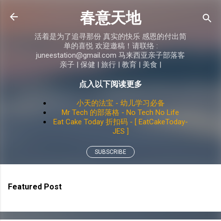
Skip to main content
春意天地
活着是为了追寻那份 真实的快乐 感恩的付出简
单的喜悦 欢迎邀稿！请联络 :
juneestation@gmail.com 马来西亚亲子部落客
亲子 | 保健 | 旅行 | 教育 | 美食 |
点入以下阅读更多
小天的法宝 - 幼儿学习必备
Mr Tech 的部落格 - No Tech No Life
Eat Cake Today 折扣码 - [ EatCakeToday-
JES ]
SUBSCRIBE
Featured Post