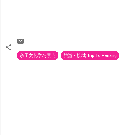
亲子文化学习景点
旅游 - 槟城 Trip To Penang
C
o
m
m
e
n
t
s