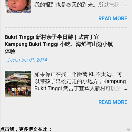
我的报到也是春天的到来。所以把我名
为春天。我的娘娘说春天很土，所以也
READ MORE
给我取了一个- Sky Lee. 在迎接我的到
来的当儿，我爹爹娘娘吃了不少的苦。
我爹爹娘娘陆陆续续进院。我娘娘更是
Bukit Tinggi 新村亲子半日游｜武吉丁宜
发高烧不退在医院受折磨了几天。在
Kampung Bukit Tinggi 小吃、海鲜与山边小镇
此，我代我爹爹娘娘向各位所有对我们
体验
伸出软手的亲戚朋友道谢。谢谢您们！
-
December 01, 2014
如果你正在找一个距离 KL 不太远、可
以带孩子轻松走走的小地方，Kampung
Bukit Tinggi 武吉丁宜华人新村可以放进
口袋名单里。 这个地方不算大型景点，
READ MORE
也不是那种需要安排一整天的旅游区。
它比较像一个朴素的小镇，适合周末半
日游，吃点小吃，看看水果蔬菜档，感
受一下新村和山边的清新空气。 这个地
点击我，更多博文在此 ：
方，我每次回丹州时都会经过。但是我