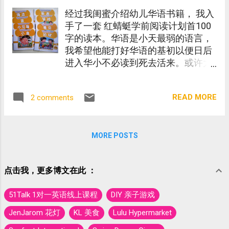
经过我闺蜜介绍幼儿华语书籍， 我入
手了一套 红蜻蜓学前阅读计划首100
字的读本。华语是小天最弱的语言，
我希望他能打好华语的基初以便日后
进入华小不必读到死去活来。或许大
家会觉得我言重了，大儿子就是这样
经过了那段非常煎熬的6年。所幸申
READ MORE
2 comments
上国中后，他遇到了好老师，终于上
岸了。
MORE POSTS
点击我，更多博文在此 ：
51Talk 1对一英语线上课程
DIY 亲子游戏
JenJarom 花灯
KL 美食
Lulu Hypermarket