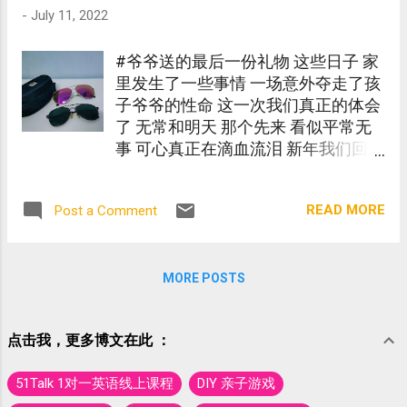
-
July 11, 2022
#爷爷送的最后一份礼物 这些日子 家
里发生了一些事情 一场意外夺走了孩
子爷爷的性命 这一次我们真正的体会
了 无常和明天 那个先来 看似平常无
事 可心真正在滴血流泪 新年我们回乡
一趟 爷爷把照片上方的太阳眼镜送给
了大哥 而平时不爱耍帅的大哥 把太阳
READ MORE
Post a Comment
眼镜随意乱放 被爱耍帅的小天拿来玩
当时的爷爷很生气并责怪大哥 后来爷
爷再拿出另一副陈旧的太阳眼镜送给
小天 #这就是这两幅眼镜的由来 如今
MORE POSTS
这两幅太阳眼镜变成了 爷爷送的最后
一份礼物 从今以后 兄弟俩将戴上爷爷
点击我，更多博文在此 ：
送的眼镜看世界 爷爷的教诲将铭记于
心中 我们爱您！ 您长眠 我们常念 ！
51Talk 1对一英语线上课程
DIY 亲子游戏
爷爷出事前 大哥突然戴起爷爷送的眼