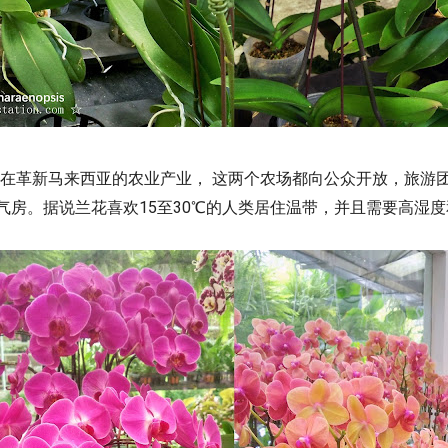
Sdn. Bhd.旨在革新马来西亚的农业产业， 这两个农场都向公众开放
气房。据说兰花喜欢15至30℃的人类居住温带，并且需要高湿