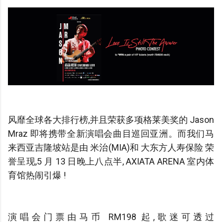
风靡全球各大排行榜,并且荣获多项格莱美奖的 Jason
Mraz 即将携带全新演唱会曲目巡回亚洲。而我们马
来西亚吉隆坡站是由 米治(MIA)和 大东方人寿保险 荣
誉呈现,5 月 13 日晚上八点半, AXIATA ARENA 室内体
育馆热闹引爆 !
演唱会门票由马币 RM198 起,歌迷可透过