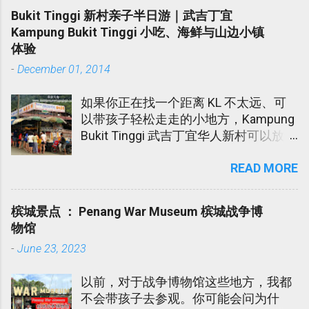
我爹爹娘娘陆陆续续进院。我娘娘更是
Bukit Tinggi 新村亲子半日游｜武吉丁宜
发高烧不退在医院受折磨了几天。在
Kampung Bukit Tinggi 小吃、海鲜与山边小镇
此，我代我爹爹娘娘向各位所有对我们
体验
伸出软手的亲戚朋友道谢。谢谢您们！
-
December 01, 2014
如果你正在找一个距离 KL 不太远、可
以带孩子轻松走走的小地方，Kampung
Bukit Tinggi 武吉丁宜华人新村可以放进
口袋名单里。 这个地方不算大型景点，
READ MORE
也不是那种需要安排一整天的旅游区。
它比较像一个朴素的小镇，适合周末半
日游，吃点小吃，看看水果蔬菜档，感
槟城景点 ： Penang War Museum 槟城战争博
受一下新村和山边的清新空气。 这个地
物馆
方，我每次回丹州时都会经过。但是我
-
June 23, 2023
们从没逗留过。Papa Ee 听同事说这个
小镇有个华人新村，除了卖新鲜水果还
以前，对于战争博物馆这些地方，我都
有好多家的海鲜餐厅。Papa Ee 是个喜
不会带孩子去参观。你可能会问为什
欢乡村生活的男人。 所以，二话不说直