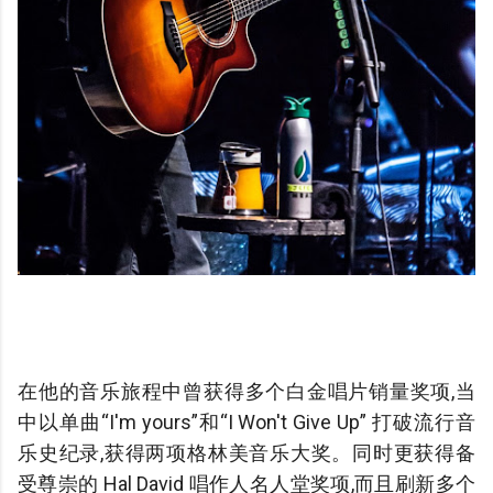
在他的音乐旅程中曾获得多个白金唱片销量奖项,当
中以单曲“I'm yours”和“I Won't Give Up” 打破流行音
乐史纪录,获得两项格林美音乐大奖。同时更获得备
受尊崇的 Hal David 唱作人名人堂奖项,而且刷新多个