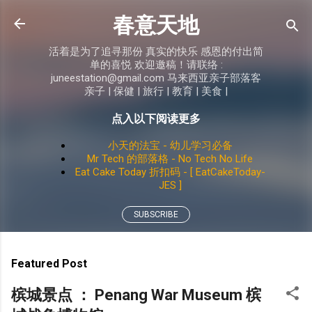
Skip to main content
春意天地
活着是为了追寻那份 真实的快乐 感恩的付出简
单的喜悦 欢迎邀稿！请联络 :
juneestation@gmail.com 马来西亚亲子部落客
亲子 | 保健 | 旅行 | 教育 | 美食 |
点入以下阅读更多
小天的法宝 - 幼儿学习必备
Mr Tech 的部落格 - No Tech No Life
Eat Cake Today 折扣码 - [ EatCakeToday-
JES ]
SUBSCRIBE
Featured Post
槟城景点 ： Penang War Museum 槟