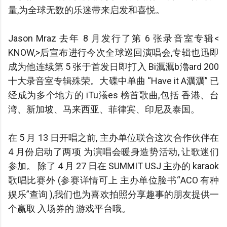
量,为全球无数的乐迷带来启发和喜悦。
Jason Mraz 去年 8 月发行了第 6 张录音室专辑<
KNOW,>后宣布进行今次全球巡回演唱会,专辑也迅即
成为他连续第 5 张于首发日即打入 Bi濿濿b瀂ard 200
十大录音室专辑殊荣。大碟中单曲 “Have it A濿濿” 已
经成为多个地方的 iTu瀁es 榜首歌曲,包括 香港、台
湾、新加坡、马来西亚、菲律宾、印尼及泰国。
在 5 月 13 日开唱之前, 主办单位联合这次合作伙伴在
4 月份启动了两项 为演唱会暖身造势活动, 让歌迷们
参加。 除了 4 月 27 日在 SUMMIT USJ 主办的 karaok
歌唱比赛外 (参赛详情可上 主办单位脸书“ACO 有种
娱乐”查询 ),我们也为喜欢拍照分享趣事的朋友提供一
个赢取 入场券的 游戏平台哦。