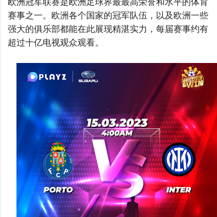
欧洲冠军联赛是欧洲足球界最最高荣誉和水平的体育
赛事之一。欧洲各个国家的冠军队伍，以及欧洲一些
强大的俱乐部都能在此展现精湛实力，每届赛事约有
超过十亿电视观众观看。