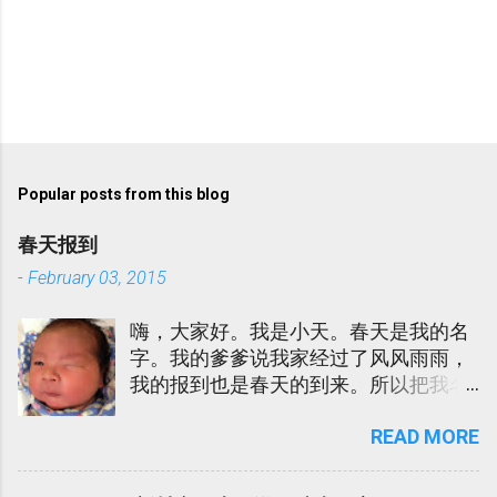
Popular posts from this blog
春天报到
-
February 03, 2015
嗨，大家好。我是小天。春天是我的名
字。我的爹爹说我家经过了风风雨雨，
我的报到也是春天的到来。所以把我名
为春天。我的娘娘说春天很土，所以也
READ MORE
给我取了一个- Sky Lee. 在迎接我的到
来的当儿，我爹爹娘娘吃了不少的苦。
我爹爹娘娘陆陆续续进院。我娘娘更是