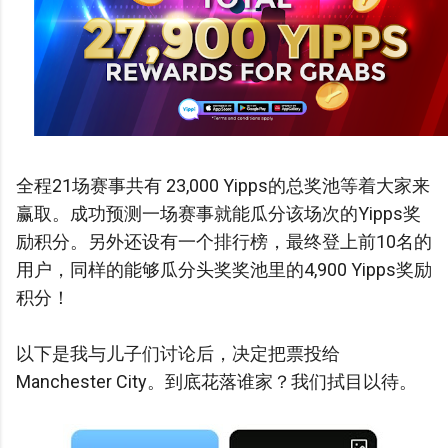
全程21场赛事共有 23,000 Yipps的总奖池等着大家来
赢取。成功预测一场赛事就能瓜分该场次的Yipps奖
励积分。另外还设有一个排行榜，最终登上前10名的
用户，同样的能够瓜分头奖奖池里的4,900 Yipps奖励
积分！
以下是我与儿子们讨论后，决定把票投给
Manchester City。到底花落谁家？我们拭目以待。