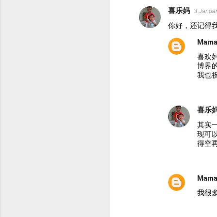
喜乐妈
3 Januar
C
你好，还记得
o
Mama
m
m
喜欢
博界
e
我也
n
t
喜乐
s
其实
现可
得空
Mama
我很