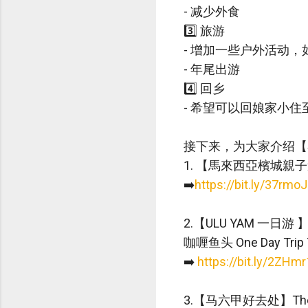
- 减少外食
3️⃣ 旅游
- 增加一些户外活动，
- 年尾出游
4️⃣ 回乡
- 希望可以回娘家小住
接下来，为大家介绍【
1. 【馬來西亞檳城親子遊】Ki
➡️
https://bit.ly/37rmo
2.【ULU YAM 一日游 】 
咖喱鱼头 One Day Trip T
➡️
https://bit.ly/2ZHm
3.【马六甲好去处】The S