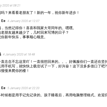
y 2020 at 08:21
我吗？来看看老朋友了！新的一年，祝你新年进步！
 Ee
4 January 2020 at 12:07
妈，当然记得你！喜喜和我家大哥同年的。嘿嘿。
的老朋友越来越少了，几时回来写博的日子？
祝你新年快乐，事事顺心顺意。
妈
4 January 2020 at 18:48
一直念念不忘这里吖！一直很想回来的。。。好佩服你们一直还在坚
以用手机写，就快快上载尝试了一下，好兴奋！这下没多多借口了吧
再慢慢来爬你的楼！
 Ee
5 January 2020 at 22:20
多时候都是用手记先记录的。孩子睡着后，再用电脑整理格式。欢迎