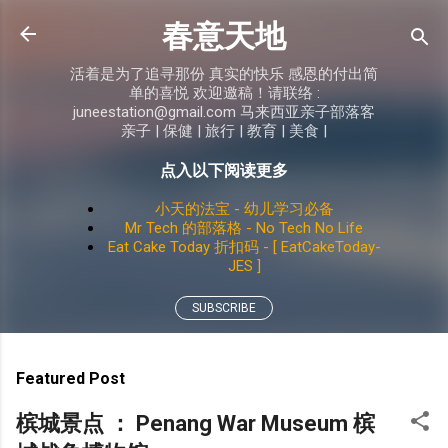
Skip to main content
春意天地
活着是为了追寻那份 真实的快乐 感恩的付出简
单的喜悦 欢迎邀稿！请联络 :
juneestation@gmail.com 马来西亚亲子部落客
亲子 | 保健 | 旅行 | 教育 | 美食 |
点入以下阅读更多
小天的法宝 - 幼儿学习必备
Mr Tech 的部落格 - No Tech No Life
Eat Cake Today 折扣码 - [ EatCakeToday-
JES ]
SUBSCRIBE
Featured Post
槟城景点 ： Penang War Museum 槟