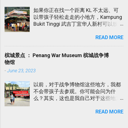
如果你正在找一个距离 KL 不太远、可
以带孩子轻松走走的小地方，Kampung
Bukit Tinggi 武吉丁宜华人新村可以放进
口袋名单里。 这个地方不算大型景点，
READ MORE
也不是那种需要安排一整天的旅游区。
它比较像一个朴素的小镇，适合周末半
日游，吃点小吃，看看水果蔬菜档，感
槟城景点 ： Penang War Museum 槟城战争博
受一下新村和山边的清新空气。 这个地
物馆
方，我每次回丹州时都会经过。但是我
-
June 23, 2023
们从没逗留过。Papa Ee 听同事说这个
小镇有个华人新村，除了卖新鲜水果还
以前，对于战争博物馆这些地方，我都
有好多家的海鲜餐厅。Papa Ee 是个喜
不会带孩子去参观。你可能会问为什
欢乡村生活的男人。 所以，二话不说直
么？其实，这也是我自己对于这些地方
接载我们母子俩上前观光。
有心里不安的感觉吧！小时候，外婆和
READ MORE
老妈就有告诉我，日军占领我们国家
时，他们是如何躲避与逃跑。战争是残
酷的!