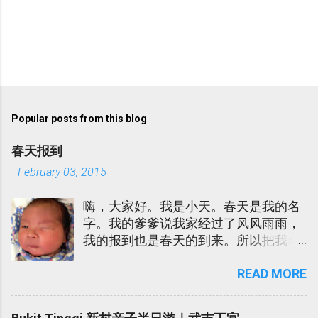
P
o
s
t
Popular posts from this blog
a
C
春天报到
o
m
-
February 03, 2015
m
e
嗨，大家好。我是小天。春天是我的名
n
t
字。我的爹爹说我家经过了风风雨雨，
我的报到也是春天的到来。所以把我名
为春天。我的娘娘说春天很土，所以也
READ MORE
给我取了一个- Sky Lee. 在迎接我的到
来的当儿，我爹爹娘娘吃了不少的苦。
我爹爹娘娘陆陆续续进院。我娘娘更是