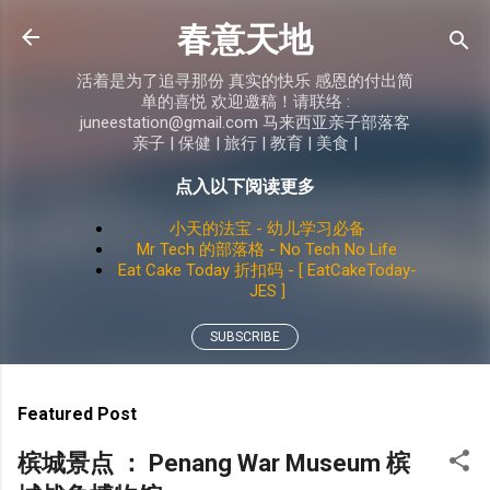
Skip to main content
春意天地
活着是为了追寻那份 真实的快乐 感恩的付出简
单的喜悦 欢迎邀稿！请联络 :
juneestation@gmail.com 马来西亚亲子部落客
亲子 | 保健 | 旅行 | 教育 | 美食 |
点入以下阅读更多
小天的法宝 - 幼儿学习必备
Mr Tech 的部落格 - No Tech No Life
Eat Cake Today 折扣码 - [ EatCakeToday-
JES ]
SUBSCRIBE
Featured Post
槟城景点 ： Penang War Museum 槟