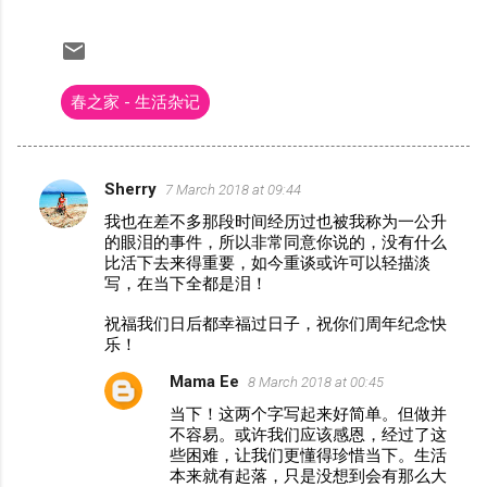
春之家 - 生活杂记
Sherry
7 March 2018 at 09:44
C
我也在差不多那段时间经历过也被我称为一公升
o
的眼泪的事件，所以非常同意你说的，没有什么
m
比活下去来得重要，如今重谈或许可以轻描淡
写，在当下全都是泪！
m
e
祝福我们日后都幸福过日子，祝你们周年纪念快
乐！
n
Mama Ee
t
8 March 2018 at 00:45
s
当下！这两个字写起来好简单。但做并
不容易。或许我们应该感恩，经过了这
些困难，让我们更懂得珍惜当下。生活
本来就有起落，只是没想到会有那么大