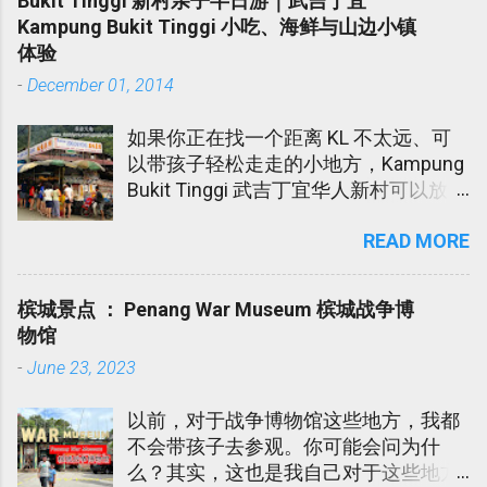
Bukit Tinggi 新村亲子半日游｜武吉丁宜
发高烧不退在医院受折磨了几天。在
Kampung Bukit Tinggi 小吃、海鲜与山边小镇
此，我代我爹爹娘娘向各位所有对我们
体验
伸出软手的亲戚朋友道谢。谢谢您们！
-
December 01, 2014
如果你正在找一个距离 KL 不太远、可
以带孩子轻松走走的小地方，Kampung
Bukit Tinggi 武吉丁宜华人新村可以放进
口袋名单里。 这个地方不算大型景点，
READ MORE
也不是那种需要安排一整天的旅游区。
它比较像一个朴素的小镇，适合周末半
日游，吃点小吃，看看水果蔬菜档，感
槟城景点 ： Penang War Museum 槟城战争博
受一下新村和山边的清新空气。 这个地
物馆
方，我每次回丹州时都会经过。但是我
-
June 23, 2023
们从没逗留过。Papa Ee 听同事说这个
小镇有个华人新村，除了卖新鲜水果还
以前，对于战争博物馆这些地方，我都
有好多家的海鲜餐厅。Papa Ee 是个喜
不会带孩子去参观。你可能会问为什
欢乡村生活的男人。 所以，二话不说直
么？其实，这也是我自己对于这些地方
接载我们母子俩上前观光。