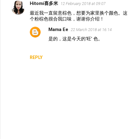
Hitomi喜多米
12 February 2018 at 09:07
C
最近我一直留意棕色，想要为家里换个颜色。这
o
个粉棕色很合我口味，谢谢你介绍！
m
Mama Ee
22 March 2018 at 16:14
m
是的，这是今天的‘旺’ 色。
e
n
REPLY
t
s