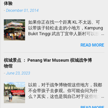
体验
伸出软手的亲戚朋友道谢。谢谢您们！
-
December 01, 2014
如果你正在找一个距离 KL 不太远、可
以带孩子轻松走走的小地方，Kampung
Bukit Tinggi 武吉丁宜华人新村可以放进
口袋名单里。 这个地方不算大型景点，
READ MORE
也不是那种需要安排一整天的旅游区。
它比较像一个朴素的小镇，适合周末半
日游，吃点小吃，看看水果蔬菜档，感
槟城景点 ： Penang War Museum 槟城战争博
受一下新村和山边的清新空气。 这个地
物馆
方，我每次回丹州时都会经过。但是我
-
June 23, 2023
们从没逗留过。Papa Ee 听同事说这个
小镇有个华人新村，除了卖新鲜水果还
以前，对于战争博物馆这些地方，我都
有好多家的海鲜餐厅。Papa Ee 是个喜
不会带孩子去参观。你可能会问为什
欢乡村生活的男人。 所以，二话不说直
么？其实，这也是我自己对于这些地方
接载我们母子俩上前观光。
有心里不安的感觉吧！小时候，外婆和
READ MORE
老妈就有告诉我，日军占领我们国家