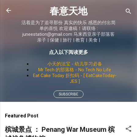
Skip to main content
春意天地
活着是为了追寻那份 真实的快乐 感恩的付出简
单的喜悦 欢迎邀稿！请联络 :
juneestation@gmail.com 马来西亚亲子部落客
亲子 | 保健 | 旅行 | 教育 | 美食 |
点入以下阅读更多
小天的法宝 - 幼儿学习必备
Mr Tech 的部落格 - No Tech No Life
Eat Cake Today 折扣码 - [ EatCakeToday-
JES ]
SUBSCRIBE
Featured Post
槟城景点 ： Penang War Museum 槟