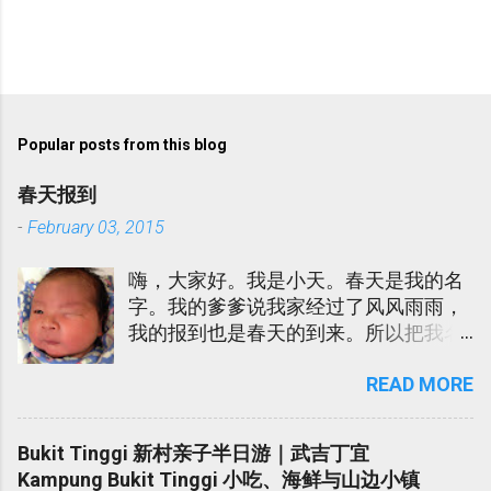
P
o
s
t
Popular posts from this blog
a
C
春天报到
o
m
-
February 03, 2015
m
e
嗨，大家好。我是小天。春天是我的名
n
t
字。我的爹爹说我家经过了风风雨雨，
我的报到也是春天的到来。所以把我名
为春天。我的娘娘说春天很土，所以也
READ MORE
给我取了一个- Sky Lee. 在迎接我的到
来的当儿，我爹爹娘娘吃了不少的苦。
我爹爹娘娘陆陆续续进院。我娘娘更是
Bukit Tinggi 新村亲子半日游｜武吉丁宜
发高烧不退在医院受折磨了几天。在
Kampung Bukit Tinggi 小吃、海鲜与山边小镇
此，我代我爹爹娘娘向各位所有对我们