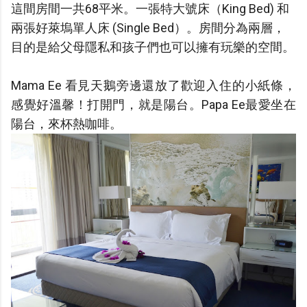
這間房間一共68平米。一張特大號床（King Bed) 和
兩張好萊塢單人床 (Single Bed）。房間分為兩層，
目的是給父母隱私和孩子們也可以擁有玩樂的空間。
Mama Ee 看見天鵝旁邊還放了歡迎入住的小紙條，
感覺好溫馨！打開門，就是陽台。Papa Ee最愛坐在
陽台，來杯熱咖啡。