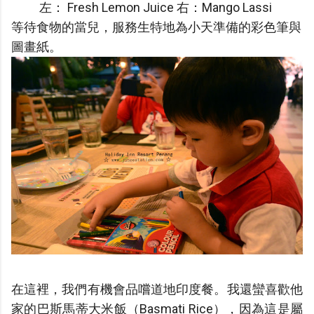
左： Fresh Lemon Juice 右：Mango Lassi
等待食物的當兒，服務生特地為小天準備的彩色筆與
圖畫紙。
在這裡，我們有機會品嚐道地印度餐。我還蠻喜歡他
家的巴斯馬蒂大米飯（Basmati Rice），因為這是屬