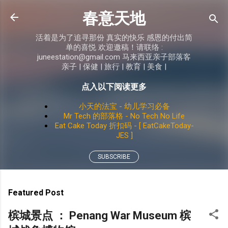
Skip to main content
春意天地
活着是为了追寻那份 真实的快乐 感恩的付出简
单的喜悦 欢迎邀稿！请联络 :
juneestation@gmail.com 马来西亚亲子部落客
亲子 | 保健 | 旅行 | 教育 | 美食 |
点入以下阅读更多
小天的法宝 - 幼儿学习必备
Mr Tech 的部落格 - No Tech No Life
Eat Cake Today 折扣码 - [ EatCakeToday-
JES ]
SUBSCRIBE
Featured Post
槟城景点 ： Penang War Museum 槟