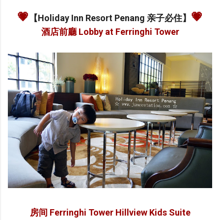
💗
💗
【Holiday Inn Resort Penang 亲子必住】
酒店前廳 Lobby at Ferringhi Tower
房间 Ferringhi Tower Hillview Kids Suite