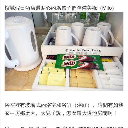
檳城假日酒店還貼心的為孩子們準備美祿（Milo）
浴室裡有玻璃式的浴室和浴缸（浴缸）。這間有如我
家中房那麼大。大兒子說，怎麼還大過他房間啊！