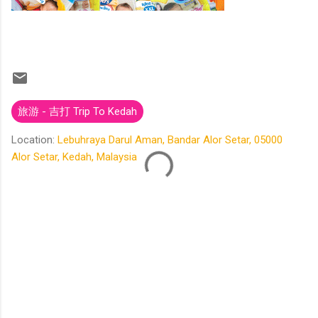
旅游 - 吉打 Trip To Kedah
Location:
Lebuhraya Darul Aman, Bandar Alor Setar, 05000
Alor Setar, Kedah, Malaysia
C
o
m
m
e
n
t