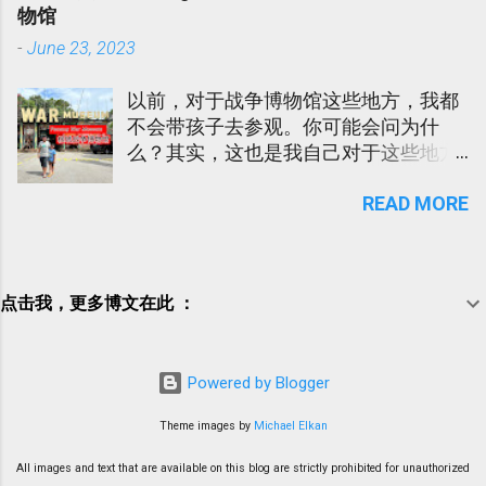
受一下新村和山边的清新空气。 这个地
物馆
方，我每次回丹州时都会经过。但是我
-
June 23, 2023
们从没逗留过。Papa Ee 听同事说这个
小镇有个华人新村，除了卖新鲜水果还
以前，对于战争博物馆这些地方，我都
有好多家的海鲜餐厅。Papa Ee 是个喜
不会带孩子去参观。你可能会问为什
欢乡村生活的男人。 所以，二话不说直
么？其实，这也是我自己对于这些地方
接载我们母子俩上前观光。
有心里不安的感觉吧！小时候，外婆和
READ MORE
老妈就有告诉我，日军占领我们国家
时，他们是如何躲避与逃跑。战争是残
酷的!
点击我，更多博文在此 ：
Powered by Blogger
Theme images by
Michael Elkan
All images and text that are available on this blog are strictly prohibited for unauthorized