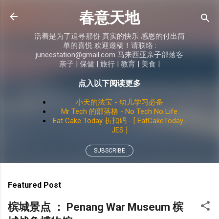
Skip to main content
春意天地
活着是为了追寻那份 真实的快乐 感恩的付出简
单的喜悦 欢迎邀稿！请联络 :
juneestation@gmail.com 马来西亚亲子部落客
亲子 | 保健 | 旅行 | 教育 | 美食 |
点入以下阅读更多
小天的法宝 - 幼儿学习必备
Mr Tech 的部落格 - No Tech No Life
Eat Cake Today 折扣码 - [ EatCakeToday-
JES ]
SUBSCRIBE
Featured Post
槟城景点 ： Penang War Museum 槟