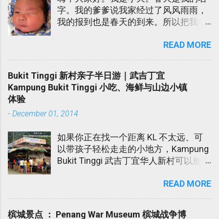
字。我的爹爹说我家经过了风风雨雨，
我的报到也是春天的到来。所以把我名
为春天。我的娘娘说春天很土，所以也
READ MORE
给我取了一个- Sky Lee. 在迎接我的到
来的当儿，我爹爹娘娘吃了不少的苦。
我爹爹娘娘陆陆续续进院。我娘娘更是
Bukit Tinggi 新村亲子半日游｜武吉丁宜
发高烧不退在医院受折磨了几天。在
Kampung Bukit Tinggi 小吃、海鲜与山边小镇
此，我代我爹爹娘娘向各位所有对我们
体验
伸出软手的亲戚朋友道谢。谢谢您们！
-
December 01, 2014
如果你正在找一个距离 KL 不太远、可
以带孩子轻松走走的小地方，Kampung
Bukit Tinggi 武吉丁宜华人新村可以放进
口袋名单里。 这个地方不算大型景点，
READ MORE
也不是那种需要安排一整天的旅游区。
它比较像一个朴素的小镇，适合周末半
日游，吃点小吃，看看水果蔬菜档，感
槟城景点 ： Penang War Museum 槟城战争博