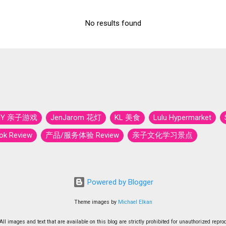
No results found
IY 亲子游戏
JenJarom 花灯
KL 美食
Lulu Hypermarket
k Review
产品/服务体验 Review
亲子文化学习景点
亲子自然环保景点
假期真好玩
国外旅游 - 印度尼西亚 Indone
封国 Covid-19
大马教育
小天的法宝
师奶省钱大作战
Powered by Blogger
u
旅游 - 吉打 Trip To Kedah
旅游 - 彭亨 Trip To Pahang
旅游
Theme images by
Michael Elkan
旅游 - 森美兰 Trip To Seremban
旅游 - 槟城 Trip To Penang
All images and text that are available on this blog are strictly prohibited for unauthorized repro
旅游 - 马六甲 Trip To Malacca
旅行 - 吉兰丹 Trip To Kelantan