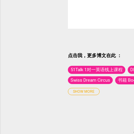
点击我，更多博文在此 ：
51Talk 1对一英语线上课程
D
Swiss Dream Circus
书籍 Boo
亲子景点
亲子活动推广区
SHOW MORE
国外旅游 - 泰国 Thailand
大马
旅游 - 丁加奴 Trip To Terenggan
旅游 - 新加坡 Trip to Singapore
旅游 - 雪兰莪 Trip To Selangor