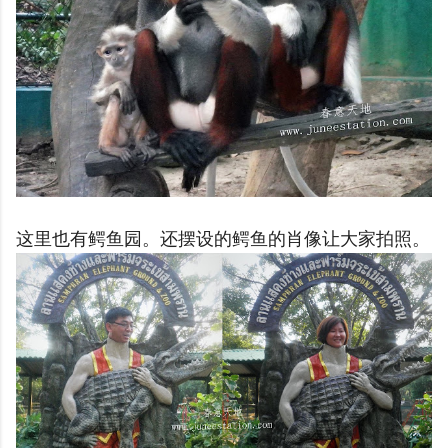
这里也有鳄鱼园。还摆设的鳄鱼的肖像让大家拍照。