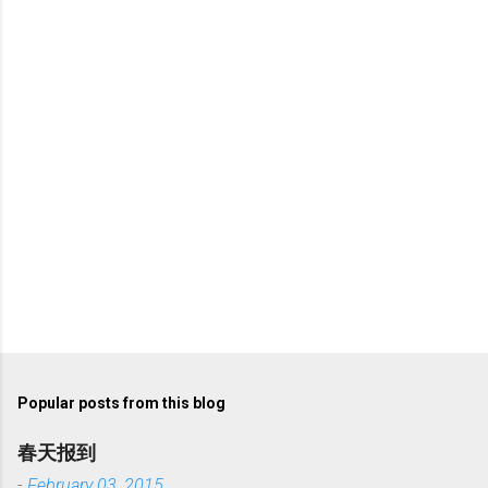
n
t
s
Popular posts from this blog
春天报到
-
February 03, 2015