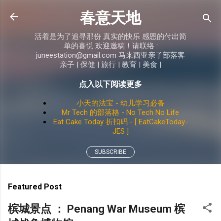
Skip to main content
春意天地
活着是为了追寻那份 真实的快乐 感恩的付出简
单的喜悦 欢迎邀稿！请联络 :
juneestation@gmail.com 马来西亚亲子部落客
亲子 | 保健 | 旅行 | 教育 | 美食 |
点入以下阅读更多
小天的法宝 - 幼儿学习必备
Mr Tech 的部落格 - No Tech No Life
Eat Cake Today 折扣码 - [ EatCakeToday-
JES ]
SUBSCRIBE
Featured Post
槟城景点 ： Penang War Museum 槟