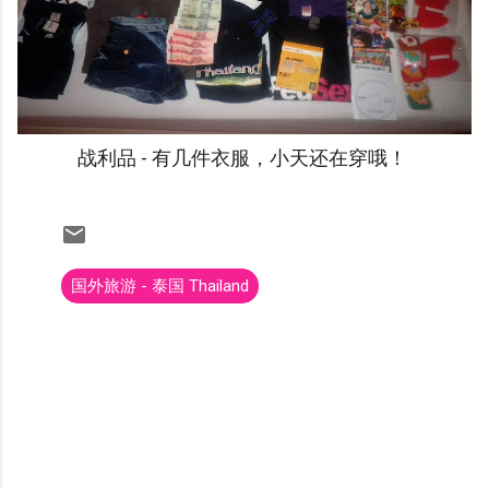
战利品 - 有几件衣服，小天还在穿哦！
国外旅游 - 泰国 Thailand
C
o
m
m
e