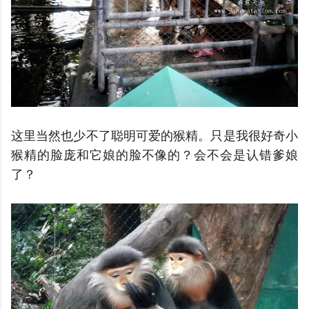
这里当然也少不了聪明可爱的猴精。只是我很好奇小
猴精的脸庞和它娘的脸不像的？会不会是认错爹娘
了？