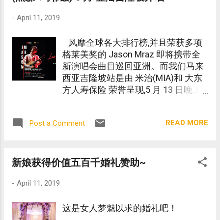
-
April 11, 2019
风靡全球各大排行榜,并且荣获多项
格莱美奖的 Jason Mraz 即将携带全
新演唱会曲目巡回亚洲。而我们马来
西亚吉隆坡站是由 米治(MIA)和 大东
方人寿保险 荣誉呈现,5 月 13 日晚上
八点半, AXIATA ARENA 室内体育馆热
闹引爆 !
READ MORE
Post a Comment
新娘获得价值五百千婚礼赞助~
-
April 11, 2019
这是女人梦魅以求的婚礼吧！