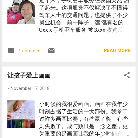
近年来，手机召车服务在我国突然 热
了起来。这项服务不仅解决了不懂得
驾车人士的交通问题，也提供了不少
就业机会。前一阵子，濎 濎有名的
Uxx x 手机召车服务 被Gxxx 收购后，
我国 的手机召车服务 又少了一家。
有谁不是在按 ‘BOOK’ 前，先打开各大
READ MORE
1 comment
手机召车服务手机 程式比较价钱呢？
（讲中了对吧？放心，我也是其一
👀）
让孩子爱上画画
-
November 17, 2018
小时候的我很爱画画。画画在我年少
时刻占据了生活的一大部份。我参于
过许多画画比赛，有些赢了奖，有些
则失败了。成与败只是一念之差，更
为重要的是画画让我的年少时刻充满