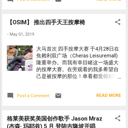
【OSIM】 推出四手天王按摩椅
-
May 01, 2019
大马首次 四手按摩大赛 于4月28日在
焦赖利双广场（Cheras Leisuremall)
隆重举办。而我有幸目睹这一场盛大
的按摩大赛。在旁观看的我多希望自
己是被按摩的那位！单看都觉得好舒
服啊！
READ MORE
Post a Comment
格莱美获奖美国创作歌手 Jason Mraz
(杰森· 玛耶兹) 5 月 登陆吉隆坡开唱