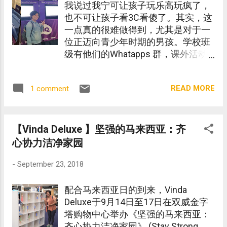
我说过我宁可让孩子玩乐高玩疯了，
也不可让孩子看3C看傻了。其实，这
一点真的很难做得到，尤其是对于一
位正迈向青少年时期的男孩。学校班
级有他们的Whatapps 群，课外活动
又 有 另一个群。。。算了算单单有关
于学校的群组，至少有3个 群组了。
READ MORE
1 comment
无可否认， 在这日新月异的时代，若
没与3C 接触，就仿佛与全世界断了
线。
【Vinda Deluxe 】坚强的马来西亚：齐
心协力洁净家园
-
September 23, 2018
配合马来西亚日的到来，Vinda
Deluxe于9月14日至17日在双威金字
塔购物中心举办《坚强的马来西亚：
齐心协力洁净家园》 (Stay Strong,