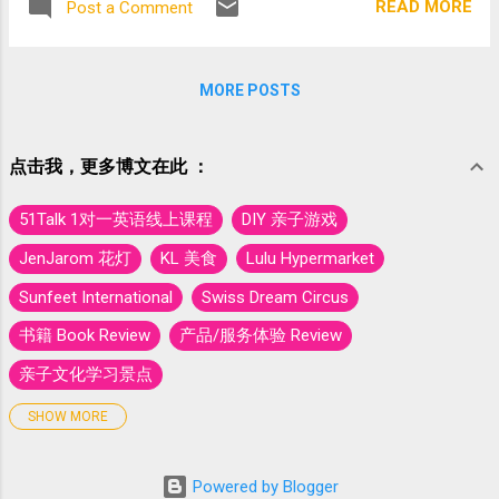
READ MORE
Post a Comment
MORE POSTS
点击我，更多博文在此 ：
51Talk 1对一英语线上课程
DIY 亲子游戏
JenJarom 花灯
KL 美食
Lulu Hypermarket
Sunfeet International
Swiss Dream Circus
书籍 Book Review
产品/服务体验 Review
亲子文化学习景点
亲子景点
亲子活动推广区
亲子自然环保景点
SHOW MORE
假期真好玩
国外旅游 - 印度尼西亚 Indonesia
Powered by Blogger
国外旅游 - 泰国 Thailand
大马封国 Covid-19
大马教育