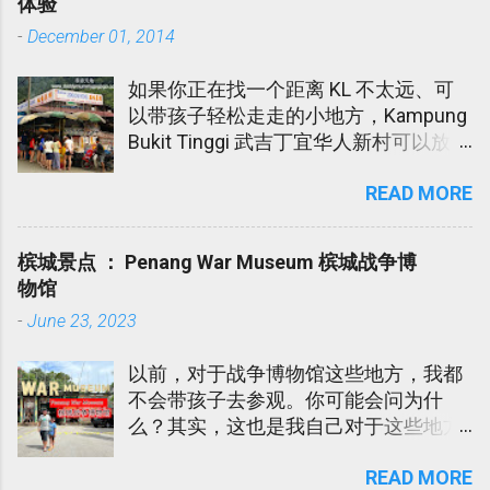
体验
伸出软手的亲戚朋友道谢。谢谢您们！
-
December 01, 2014
如果你正在找一个距离 KL 不太远、可
以带孩子轻松走走的小地方，Kampung
Bukit Tinggi 武吉丁宜华人新村可以放进
口袋名单里。 这个地方不算大型景点，
READ MORE
也不是那种需要安排一整天的旅游区。
它比较像一个朴素的小镇，适合周末半
日游，吃点小吃，看看水果蔬菜档，感
槟城景点 ： Penang War Museum 槟城战争博
受一下新村和山边的清新空气。 这个地
物馆
方，我每次回丹州时都会经过。但是我
-
June 23, 2023
们从没逗留过。Papa Ee 听同事说这个
小镇有个华人新村，除了卖新鲜水果还
以前，对于战争博物馆这些地方，我都
有好多家的海鲜餐厅。Papa Ee 是个喜
不会带孩子去参观。你可能会问为什
欢乡村生活的男人。 所以，二话不说直
么？其实，这也是我自己对于这些地方
接载我们母子俩上前观光。
有心里不安的感觉吧！小时候，外婆和
READ MORE
老妈就有告诉我，日军占领我们国家