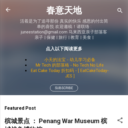
Skip to main content
春意天地
活着是为了追寻那份 真实的快乐 感恩的付出简
单的喜悦 欢迎邀稿！请联络 :
juneestation@gmail.com 马来西亚亲子部落客
亲子 | 保健 | 旅行 | 教育 | 美食 |
点入以下阅读更多
小天的法宝 - 幼儿学习必备
Mr Tech 的部落格 - No Tech No Life
Eat Cake Today 折扣码 - [ EatCakeToday-
JES ]
SUBSCRIBE
Featured Post
槟城景点 ： Penang War Museum 槟