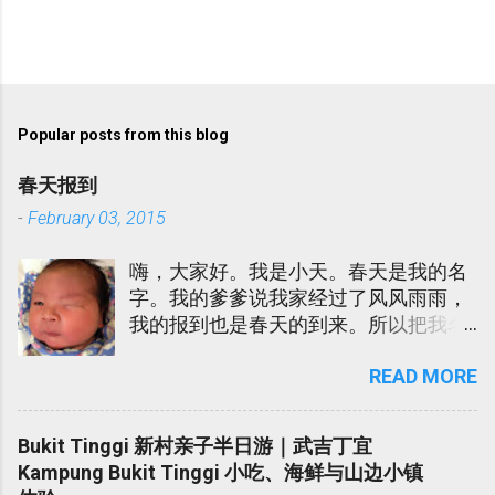
P
o
s
t
Popular posts from this blog
a
C
春天报到
o
m
-
February 03, 2015
m
e
嗨，大家好。我是小天。春天是我的名
n
t
字。我的爹爹说我家经过了风风雨雨，
我的报到也是春天的到来。所以把我名
为春天。我的娘娘说春天很土，所以也
READ MORE
给我取了一个- Sky Lee. 在迎接我的到
来的当儿，我爹爹娘娘吃了不少的苦。
我爹爹娘娘陆陆续续进院。我娘娘更是
Bukit Tinggi 新村亲子半日游｜武吉丁宜
发高烧不退在医院受折磨了几天。在
Kampung Bukit Tinggi 小吃、海鲜与山边小镇
此，我代我爹爹娘娘向各位所有对我们